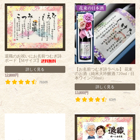
退職のお祝いにお名前つむぎ詩
ボード【Mサイズ】
【お名前つむぎ詩ラベル】 花束
詳しく見る
のお酒（純米大吟醸酒 720ml / 日
12,800円
本ワイン750ml）
769件
詳しく見る
13,800円
63件