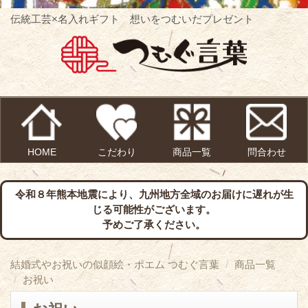
伝統工芸×名入れギフト 想いをつむいだプレゼント
HOME
こだわり
商品一覧
問合わせ
令和８年熊本地震により、九州地方全域のお届けに遅れが生
じる可能性がございます。
予めご了承ください。
結婚式やお祝いの似顔絵・ポエム つむぐ言葉
商品一覧
お祝い