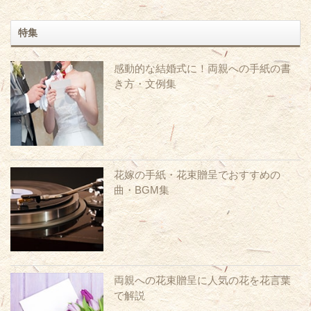
特集
感動的な結婚式に！両親への手紙の書
き方・文例集
花嫁の手紙・花束贈呈でおすすめの
曲・BGM集
両親への花束贈呈に人気の花を花言葉
で解説