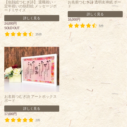
【似顔絵つむぎ詩】 退職祝い・
お名前つむぎ詩 透明友禅紙 ボー
定年祝いの似顔絵 メッセージボ
ド
ード Lサイズ
詳しく見る
詳しく見る
16,000円
24,000円
5件
SOLD OUT
35件
お名前つむぎ詩 アートボックス
ボード
詳しく見る
17,000円
2件