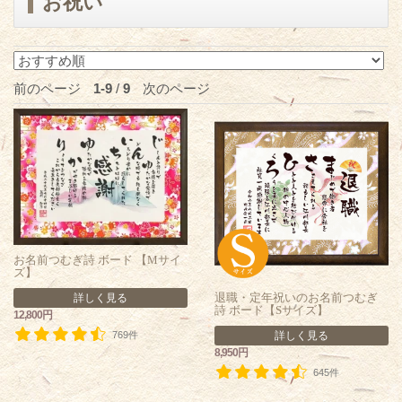
お祝い
前のページ
1-9
/
9
次のページ
お名前つむぎ詩 ボード 【Mサイ
ズ】
退職・定年祝いのお名前つむぎ
詳しく見る
詩 ボード【Sサイズ】
12,800円
詳しく見る
769件
8,950円
645件