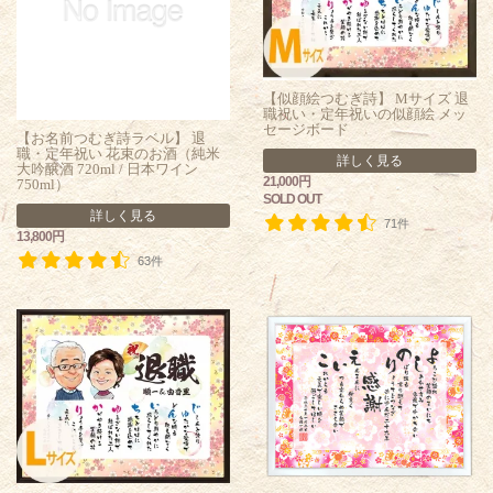
【似顔絵つむぎ詩】 Mサイズ 退
職祝い・定年祝いの似顔絵 メッ
セージボード
【お名前つむぎ詩ラベル】 退
職・定年祝い 花束のお酒（純米
詳しく見る
大吟醸酒 720ml / 日本ワイン
21,000円
750ml）
SOLD OUT
詳しく見る
71件
13,800円
63件