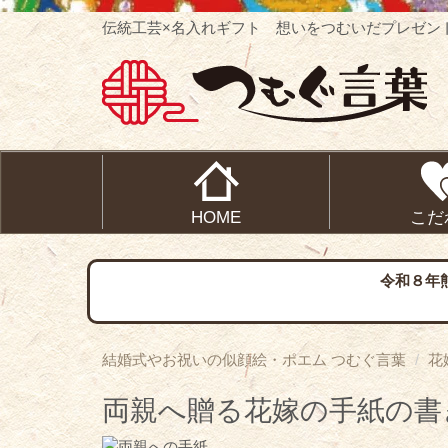
伝統工芸×名入れギフト 想いをつむいだプレゼン
HOME
こだ
令和８年
結婚式やお祝いの似顔絵・ポエム つむぐ言葉
花
両親へ贈る花嫁の手紙の書