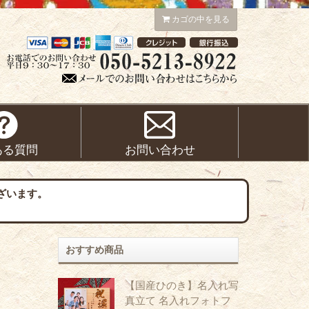
カゴの中を見る
ある質問
お問い合わせ
ざいます。
おすすめ商品
【国産ひのき】名入れ写
真立て 名入れフォトフ