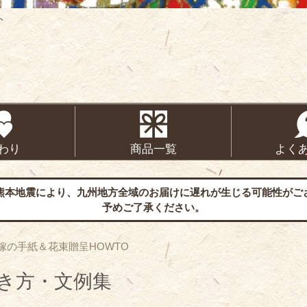
ト
わり
商品一覧
よく
熊本地震により、九州地方全域のお届けに遅れが生じる可能性がご
予めご了承ください。
嫁の手紙＆花束贈呈HOWTO
き方・文例集