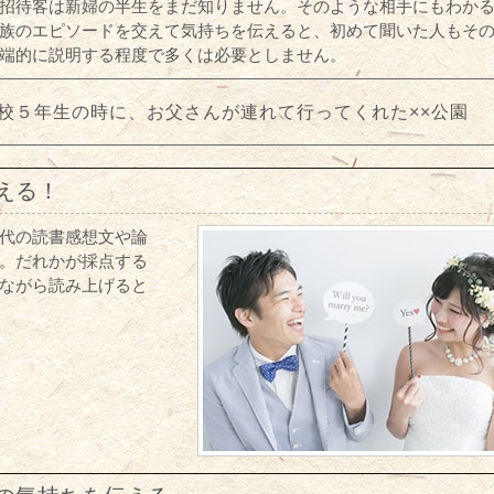
招待客は新婦の半生をまだ知りません。そのような相手にもわか
族のエピソードを交えて気持ちを伝えると、初めて聞いた人もそ
端的に説明する程度で多くは必要としません。
校５年生の時に、お父さんが連れて行ってくれた××公園
える！
代の読書感想文や論
。だれかが採点する
ながら読み上げると