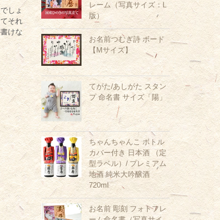
レーム（写真サイズ：L
いでしょ
版）
ってそれ
か書けな
お名前つむぎ詩 ボード
【Mサイズ】
てがた/あしがた スタン
プ 命名書 サイズ「陽」
ちゃんちゃんこ ボトル
カバー付き 日本酒 （定
型ラベル）/ プレミアム
地酒 純米大吟醸酒
720ml
お名前 彫刻 フォトフレ
ーム命名書（写真サイ