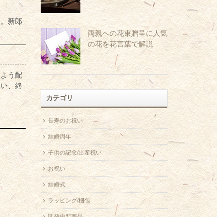
ん。新郎
両親への花束贈呈に人気
の花を花言葉で解説
いよう配
嫌い、終
カテゴリ
長寿のお祝い
結婚周年
子供の記念/出産祝い
お祝い
結婚式
ラッピング/梱包
開発中新商品