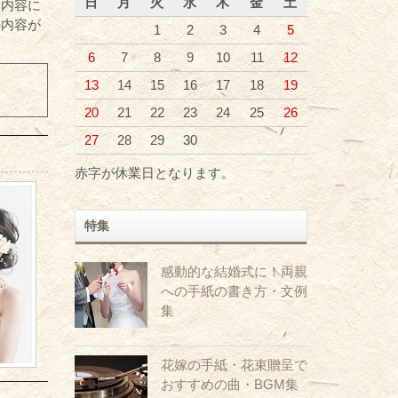
日
月
火
水
木
金
土
る内容に
の内容が
1
2
3
4
5
6
7
8
9
10
11
12
13
14
15
16
17
18
19
20
21
22
23
24
25
26
27
28
29
30
赤字が休業日となります。
特集
感動的な結婚式に！両親
への手紙の書き方・文例
集
花嫁の手紙・花束贈呈で
おすすめの曲・BGM集