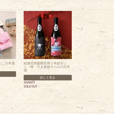
っこ日本酒
結婚式両親贈呈用２本組セッ
ト 袴・引き振袖ラベルの日本
酒
詳しく見る
16,000円
SOLD OUT