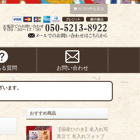
カゴの中を見る
ある質問
お問い合わせ
ざいます。
おすすめ商品
【国産ひのき】名入れ写
真立て 名入れフォトフ