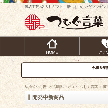
伝統工芸×名入れギフト 想いをつむいだプレゼン
HOME
こだ
令和８年
結婚式やお祝いの似顔絵・ポエム つむぐ言葉
商
開発中新商品