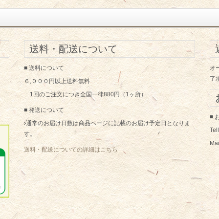
送料・配送について
■ 送料について
オ
了
６,０００円以上送料無料
1回のご注文につき全国一律880円（1ヶ所）
■ 発送について
■
通常のお届け日数は商品ページに記載のお届け予定日となりま
Te
す。
Mai
送料・配送についての詳細はこちら