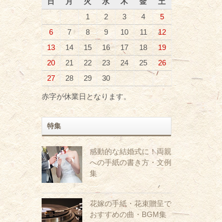
日
月
火
水
木
金
土
1
2
3
4
5
6
7
8
9
10
11
12
13
14
15
16
17
18
19
20
21
22
23
24
25
26
27
28
29
30
赤字が休業日となります。
特集
感動的な結婚式に！両親
への手紙の書き方・文例
集
花嫁の手紙・花束贈呈で
おすすめの曲・BGM集