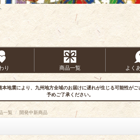
ト
わり
商品一覧
よく
熊本地震により、九州地方全域のお届けに遅れが生じる可能性がご
予めご了承ください。
品一覧
開発中新商品