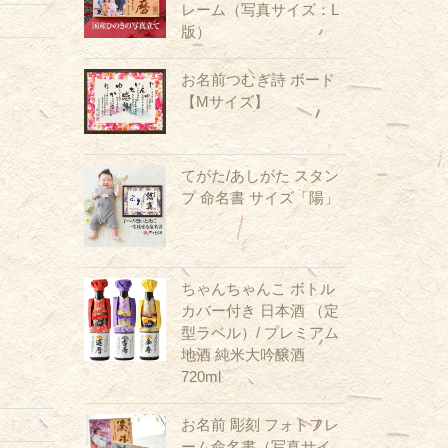
レーム（写真サイズ：L
版）
お名前つむぎ詩 ボード
【Mサイズ】
てがた/あしがた スタン
プ 命名書 サイズ「陽」
ちゃんちゃんこ ボトル
カバー付き 日本酒 （定
型ラベル）/ プレミアム
地酒 純米大吟醸酒
720ml
お名前 彫刻 フォトフレ
ーム命名書（写真サイ