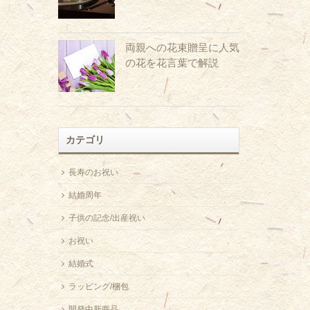
両親への花束贈呈に人気
の花を花言葉で解説
カテゴリ
長寿のお祝い
結婚周年
子供の記念/出産祝い
お祝い
結婚式
ラッピング/梱包
開発中新商品