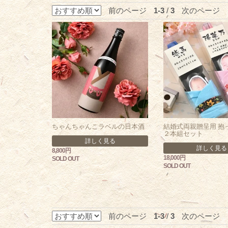
前のページ
1-3
/
3
次のページ
ちゃんちゃんこラベルの日本酒
結婚式両親贈呈用 抱
２本組セット
詳しく見る
詳しく見る
8,800円
18,000円
SOLD OUT
SOLD OUT
前のページ
1-3
/
3
次のページ