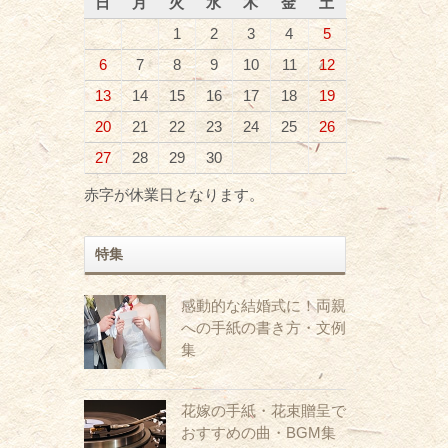
日
月
火
水
木
金
土
1
2
3
4
5
6
7
8
9
10
11
12
13
14
15
16
17
18
19
20
21
22
23
24
25
26
27
28
29
30
赤字が休業日となります。
特集
感動的な結婚式に！両親
への手紙の書き方・文例
集
花嫁の手紙・花束贈呈で
おすすめの曲・BGM集