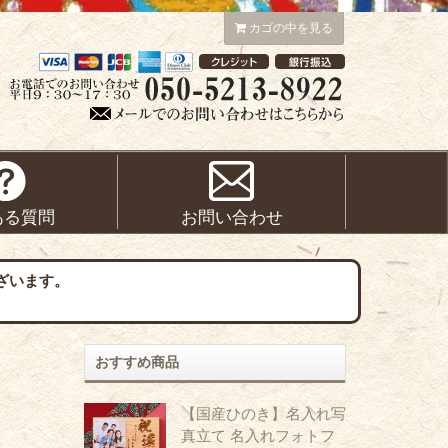
カゴの中を見る
ある質問
お問い合わせ
ざいます。
おすすめ商品
【国産ひのき】名入れ写
真立て 名入れフォトフ