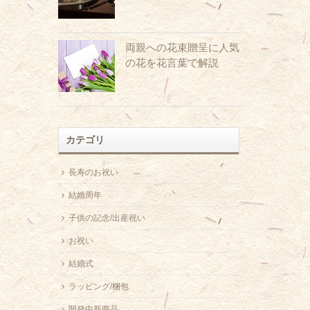
両親への花束贈呈に人気
の花を花言葉で解説
カテゴリ
長寿のお祝い
結婚周年
子供の記念/出産祝い
お祝い
結婚式
ラッピング/梱包
開発中新商品