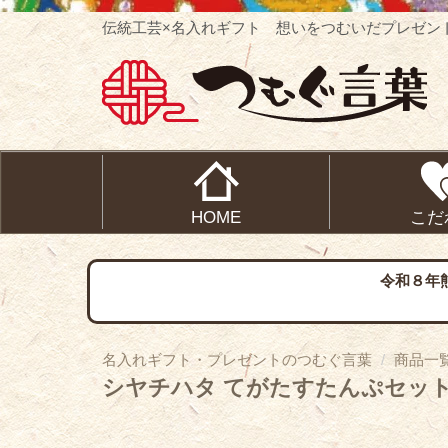
伝統工芸×名入れギフト 想いをつむいだプレゼン
HOME
こだ
令和８年
名入れギフト・プレゼントのつむぐ言葉
商品一
シヤチハタ てがたすたんぷセッ