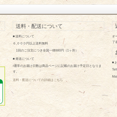
送料・配送について
■ 送料について
オ
了
６,０００円以上送料無料
1回のご注文につき全国一律880円（1ヶ所）
■ 発送について
■
通常のお届け日数は商品ページに記載のお届け予定日となりま
Te
す。
Mai
送料・配送についての詳細はこちら