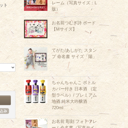
レーム（写真サイズ：L
ット
版）
お名前つむぎ詩 ボード
【Mサイズ】
てがた/あしがた スタン
プ 命名書 サイズ「陽」
ちゃんちゃんこ ボトル
カバー付き 日本酒 （定
型ラベル）/ プレミアム
地酒 純米大吟醸酒
720ml
お名前 彫刻 フォトフレ
ーム命名書（写真サイ