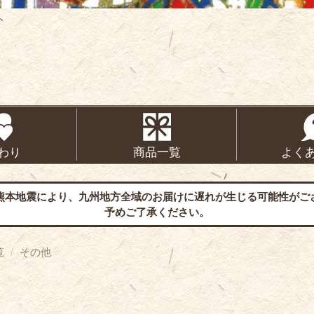
ト
わり
商品一覧
よく
熊本地震により、九州地方全域のお届けに遅れが生じる可能性がご
予めご了承ください。
覧
その他
ト