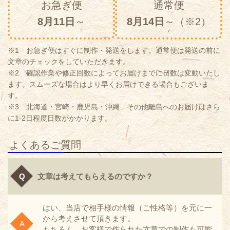
お急ぎ便
通常便
8月11日
～
8月14日
～（※2）
※1 お急ぎ便はすぐに制作・発送をします。通常便は発送の前に
文章のチェックをしていただきます。
※2 確認作業や修正回数によってお届けまでに日数は変動いたし
ます。スムーズな場合はより早くお届けできる場合もございま
す。
※3 北海道・宮崎・鹿児島・沖縄 その他離島へのお届けはさら
に1-2日程度日数がかかります。
よくあるご質問
文章は考えてもらえるのですか？
はい、当店で相手様の情報（ご性格等）を元に一
から考えさせて頂きます。
もちろん、お客様で作られた文章での制作も可能