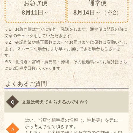
お急ぎ便
通常便
8月11日
～
8月14日
～（※2）
※1 お急ぎ便はすぐに制作・発送をします。通常便は発送の前に
文章のチェックをしていただきます。
※2 確認作業や修正回数によってお届けまでに日数は変動いたし
ます。スムーズな場合はより早くお届けできる場合もございま
す。
※3 北海道・宮崎・鹿児島・沖縄 その他離島へのお届けはさら
に1-2日程度日数がかかります。
よくあるご質問
文章は考えてもらえるのですか？
はい、当店で相手様の情報（ご性格等）を元に一
から考えさせて頂きます。
もちろん、お客様で作られた文章での制作も可能