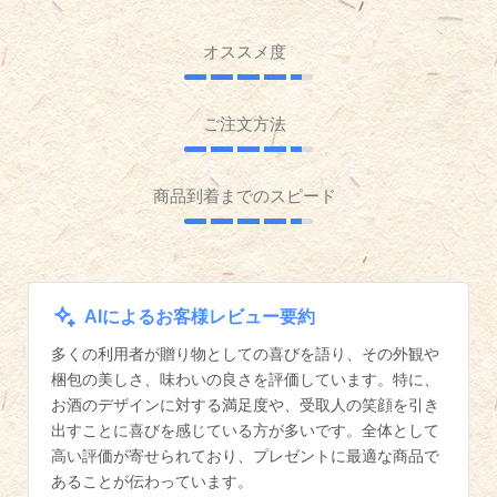
オススメ度
ご注文方法
商品到着までのスピード
AIによるお客様レビュー要約
多くの利用者が贈り物としての喜びを語り、その外観や
梱包の美しさ、味わいの良さを評価しています。特に、
お酒のデザインに対する満足度や、受取人の笑顔を引き
出すことに喜びを感じている方が多いです。全体として
高い評価が寄せられており、プレゼントに最適な商品で
あることが伝わっています。