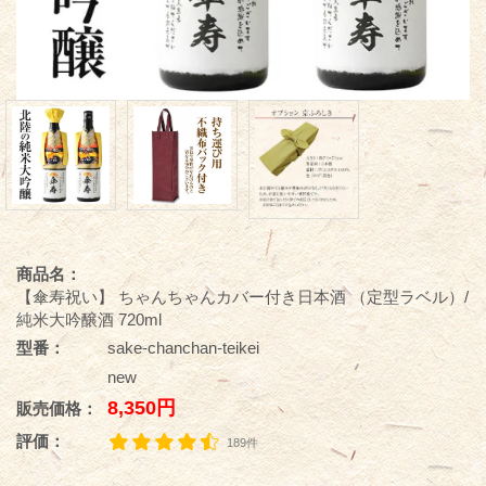
商品名：
【傘寿祝い】 ちゃんちゃんカバー付き日本酒 （定型ラベル）/
純米大吟醸酒 720ml
型番：
sake-chanchan-teikei
new
8,350円
販売価格：
評価：
189件