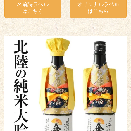
名前詩ラベル
オリジナルラベル
はこちら
はこちら