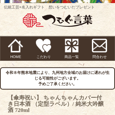
伝統工芸×名入れギフト 想いをつむいだプレゼント
HOME
こだわり
商品一覧
問合わせ
令和８年熊本地震により、九州地方全域のお届けに遅れが生
じる可能性がございます。
予めご了承ください。
【傘寿祝い】 ちゃんちゃんカバー付
き日本酒 （定型ラベル）/ 純米大吟醸
酒 720ml