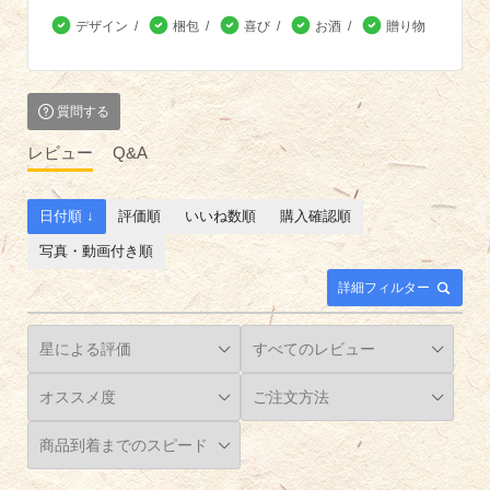
デザイン
梱包
喜び
お酒
贈り物
質問する
レビュー
Q&A
日付順 ↓
評価順
いいね数順
購入確認順
写真・動画付き順
詳細フィルター