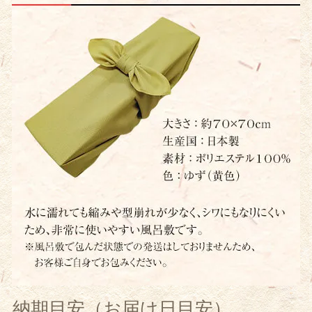
納期目安（お届け日目安）