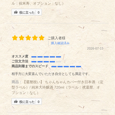
ル：祝米寿、オプション：なし）
役に立った
0
ご購入者様
購入確認済み
2026-07-15
オススメ度
ご注文方法
商品到着までのスピード
相手方に大変喜んでいただき自分としても満足です。
商品：
【還暦祝い】 ちゃんちゃんカバー付き日本酒 （定
型ラベル）/ 純米大吟醸酒 720ml（ラベル：祝還暦、オ
プション：なし）
役に立った
0