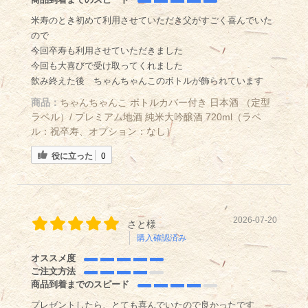
米寿のとき初めて利用させていただき父がすごく喜んでいた
ので
今回卒寿も利用させていただきました
今回も大喜びで受け取ってくれました
飲み終えた後 ちゃんちゃんこのボトルが飾られています
商品：
ちゃんちゃんこ ボトルカバー付き 日本酒 （定型
ラベル）/ プレミアム地酒 純米大吟醸酒 720ml（ラベ
ル：祝卒寿、オプション：なし）
役に立った
0
2026-07-20
さと様
購入確認済み
オススメ度
ご注文方法
商品到着までのスピード
プレゼントしたら、とても喜んでいたので良かったです