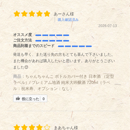
あーさん様
購入確認済み
2026-07-13
オススメ度
ご注文方法
商品到着までのスピード
発送も早く、また送り先の方もとても喜んで下さいました。
また機会があれば購入したいと思います。ありがとうござい
ました😊
商品：
ちゃんちゃんこ ボトルカバー付き 日本酒 （定型
ラベル）/ プレミアム地酒 純米大吟醸酒 720ml（ラベ
ル：祝米寿、オプション：なし）
役に立った
0
まあちゃん様